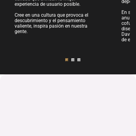
deport
experiencia de usuario posible.
En sep
Cree en una cultura que provoca el
anunci
descubrimiento y el pensamiento
cofund
valiente, inspira pasión en nuestra
diseño
gente.
David 
de exp