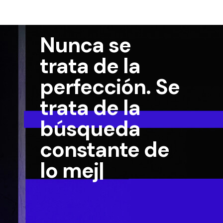
0
Acerca
ogar
Comercio
Blog
Comunidad
Descargar
Contac
$
0.00
de
Nunca se
trata de la
perfección. Se
trata de la
búsqueda
constante de
lo mejor
|