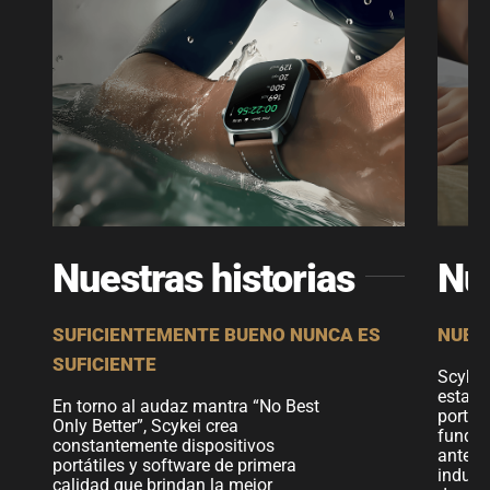
Nuestras historias
Nue
SUFICIENTEMENTE BUENO NUNCA ES
NUES
SUFICIENTE
Scykei
estado
En torno al audaz mantra “No Best
portát
Only Better”, Scykei crea
fundad
constantemente dispositivos
anteri
portátiles y software de primera
indust
calidad que brindan la mejor